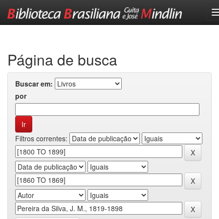
Skip
navigation
Página de busca
Buscar em:
por
Filtros correntes: