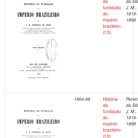
da
da Sil
fundação
J. M.,
do
1819-
império
1898
brazileiro
(t.3)
1864-68
História
Pereir
da
da Sil
fundação
J. M.,
do
1819-
império
1898
brazileiro
(t.5)