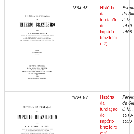
1864-68
História
Pereir
da
da Sil
fundação
J. M.,
do
1819-
império
1898
brazileiro
(t.7)
1864-68
História
Pereir
da
da Sil
fundação
J. M.,
do
1819-
império
1898
brazileiro
(t.6)