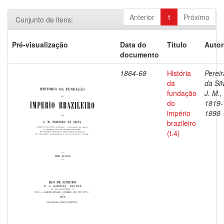
Anterior
1
Próximo
Conjunto de itens:
Pré-visualização
Data do
Título
Autor
documento
1864-68
História
Pereir
da
da Sil
fundação
J. M.,
do
1819-
império
1898
brazileiro
(t.4)