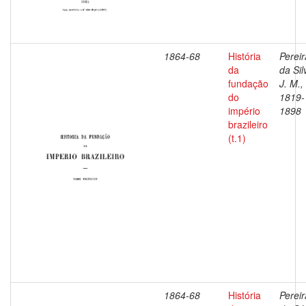
1864-68
História
Pereir
da
da Sil
fundação
J. M.,
do
1819-
império
1898
brazileiro
(t.1)
1864-68
História
Pereir