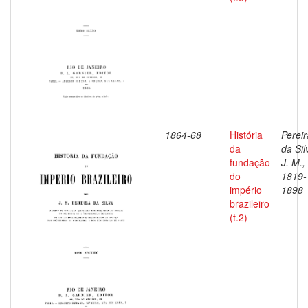
1864-68
História
Pereir
da
da Sil
fundação
J. M.,
do
1819-
império
1898
brazileiro
(t.2)