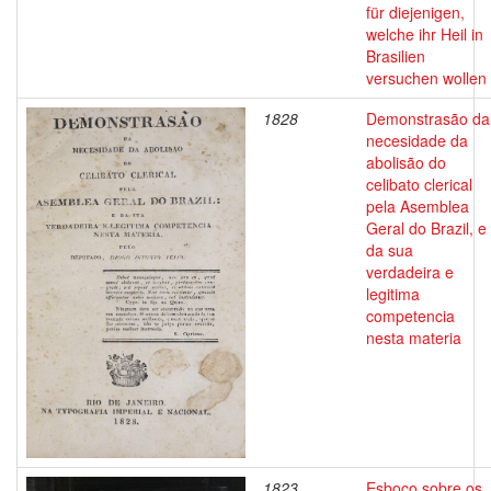
für diejenigen,
welche ihr Heil in
Brasilien
versuchen wollen
1828
Demonstrasão da
necesidade da
abolisão do
celibato clerical
pela Asemblea
Geral do Brazil, e
da sua
verdadeira e
legitima
competencia
nesta materia
1823
Esboço sobre os