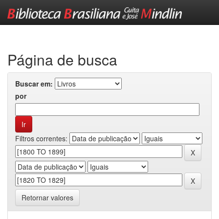
Skip
navigation
Página de busca
Buscar em:
por
Filtros correntes:
Retornar valores