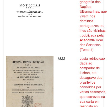
geografia das
Nações
Ultramarinas, que
vivem nos
dominios
portuguezes, ou
lhes são visinhas
: publicada pela
Academia Real
das Sciencias
(Tomo 4)
1822
Justa retribuicao
dada ao
compadre de
Lisboa, em
desagravo dos
brasileiros
offendidos por
varias asserções,
que escreveo na
sua carta em
resposta ao