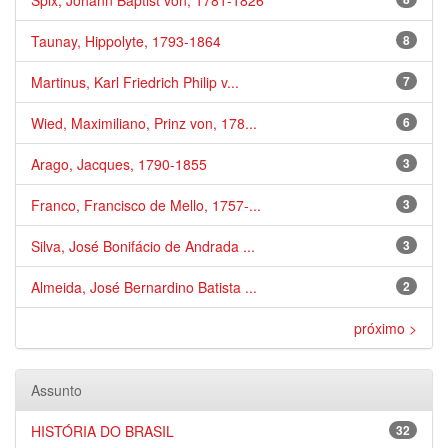
Spix, Johann Baptist von, 1781-1826
Taunay, Hippolyte, 1793-1864
8
Martinus, Karl Friedrich Philip v...
7
Wied, Maximiliano, Prinz von, 178...
6
Arago, Jacques, 1790-1855
3
Franco, Francisco de Mello, 1757-...
3
Silva, José Bonifácio de Andrada ...
3
Almeida, José Bernardino Batista ...
2
próximo >
Assunto
HISTÓRIA DO BRASIL
32