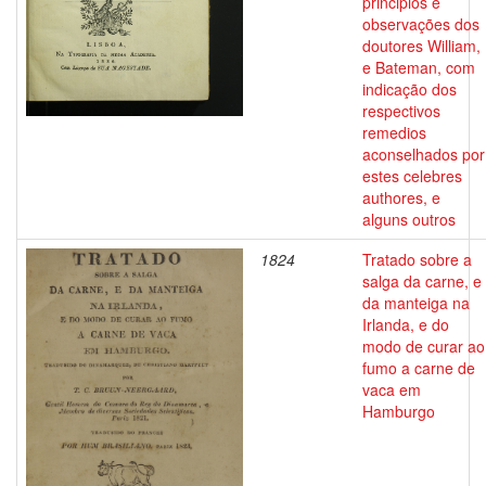
principios e
observações dos
doutores William,
e Bateman, com
indicação dos
respectivos
remedios
aconselhados por
estes celebres
authores, e
alguns outros
1824
Tratado sobre a
salga da carne, e
da manteiga na
Irlanda, e do
modo de curar ao
fumo a carne de
vaca em
Hamburgo