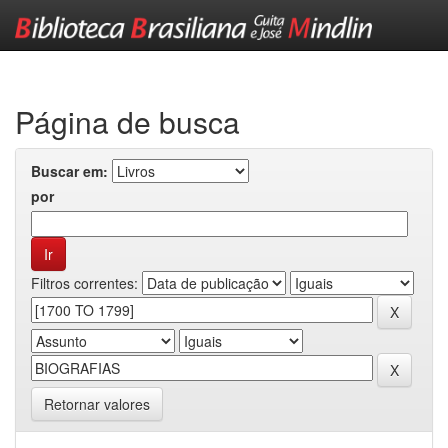
Skip
navigation
Página de busca
Buscar em:
por
Filtros correntes:
Retornar valores