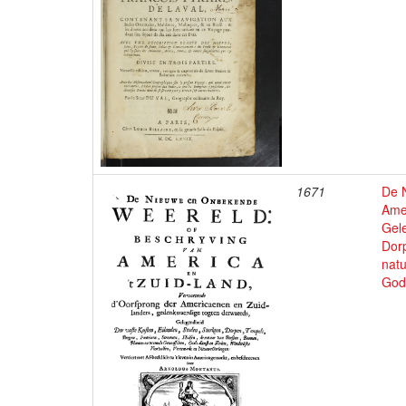
1671
De 
Ame
Gele
Dor
nat
God