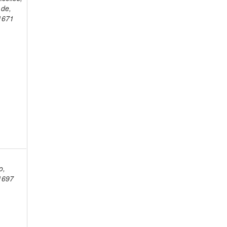
 de,
1671
o,
1697