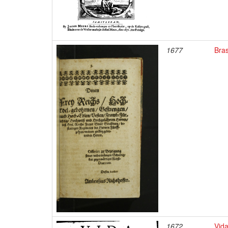
1677
Bras
1672
Vid