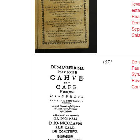
llev
esta
Real
Dedi
Sepu
Cal
1671
De 
Faus
Syri
Reve
Com