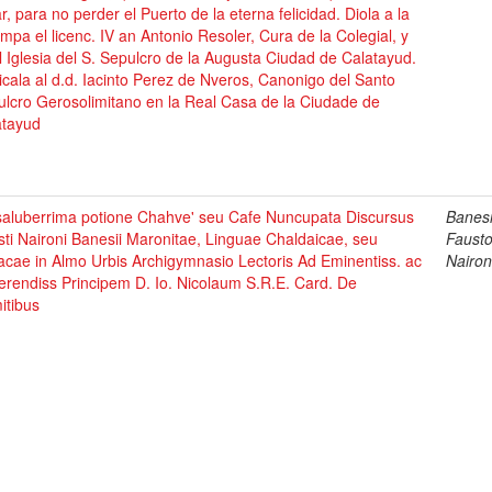
ar, para no perder el Puerto de la eterna felicidad. Diola a la
mpa el licenc. IV an Antonio Resoler, Cura de la Colegial, y
 Iglesia del S. Sepulcro de la Augusta Ciudad de Calatayud.
cala al d.d. Iacinto Perez de Nveros, Canonigo del Santo
lcro Gerosolimitano en la Real Casa de la Ciudade de
atayud
saluberrima potione Chahve' seu Cafe Nuncupata Discursus
Banesi
ti Naironi Banesii Maronitae, Linguae Chaldaicae, seu
Faust
acae in Almo Urbis Archigymnasio Lectoris Ad Eminentiss. ac
Nairon
rendiss Principem D. Io. Nicolaum S.R.E. Card. De
itibus