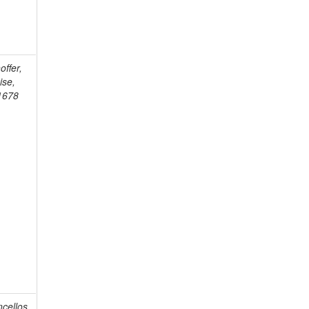
offer,
ise,
1678
cellos,