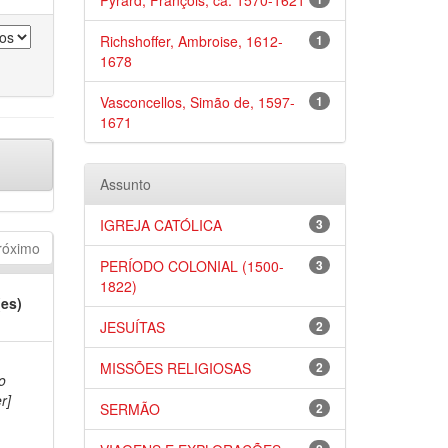
Pyrard, François, ca. 1570-1621
Richshoffer, Ambroise, 1612-
1
1678
Vasconcellos, Simão de, 1597-
1
1671
Assunto
IGREJA CATÓLICA
3
róximo
PERÍODO COLONIAL (1500-
3
1822)
(es)
JESUÍTAS
2
MISSÕES RELIGIOSAS
2
o
r]
SERMÃO
2