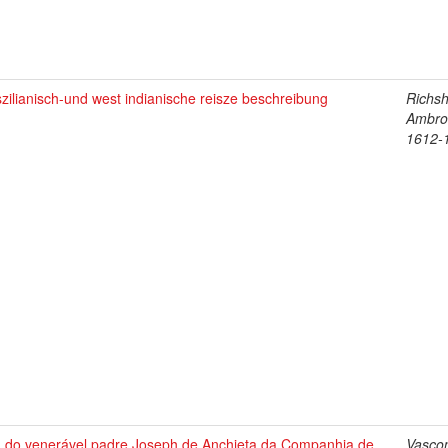
zilianisch-und west indianische reisze beschreibung
Richsh
Ambro
1612-
a do venerável padre Joseph de Anchieta da Companhia de
Vascon