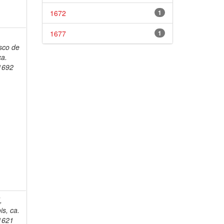
1672
1
1677
1
sco de
ca.
1692
,
is, ca.
1621