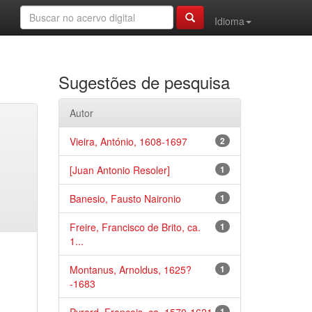
Idioma
Sugestões de pesquisa
Autor
Vieira, António, 1608-1697
2
[Juan Antonio Resoler]
1
Banesio, Fausto Naironio
1
Freire, Francisco de Brito, ca.
1
1...
Montanus, Arnoldus, 1625?
1
-1683
1