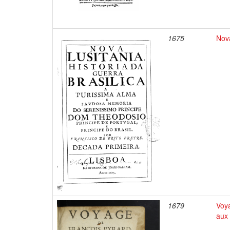
1675
Nova
1679
Voya
aux 