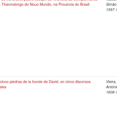
v, Thavmatvrgo do Nouo Mundo, na Prouincia do Brasil
Simão
1597-
cinco piedras de la honde de David, en cinco discvrsos
Vieira,
ales
Antóni
1608-