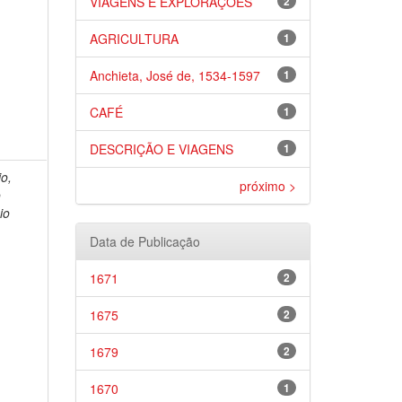
VIAGENS E EXPLORAÇÕES
2
AGRICULTURA
1
Anchieta, José de, 1534-1597
1
CAFÉ
1
DESCRIÇÃO E VIAGENS
1
o,
próximo >
o
io
Data de Publicação
1671
2
1675
2
1679
2
1670
1