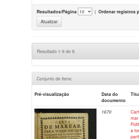
Resultados/Página
|
Ordenar registros 
Resultado 1-9 de 9.
Conjunto de itens:
Pré-visualização
Data do
Títu
documento
1670
Cart
mar 
Poli
a to
part