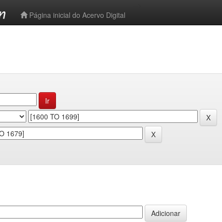
-->
Página inicial do Acervo Digital