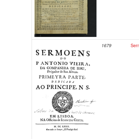
1679
Serm