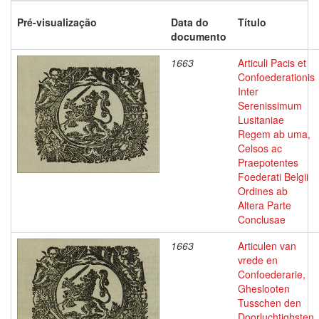
Pré-visualização
Data do
Título
documento
1663
Articuli Pacis et
Confoederationis
Inter
Serenissimum
Lusitaniae
Regem ab uma,
Celsos ac
Praepotentes
Foederati Belgii
Ordines ab
Altera Parte
Conclusae
1663
Articulen van
vrede en
Confoederarie,
Gheslooten
Tusschen den
Doorluchtighsten