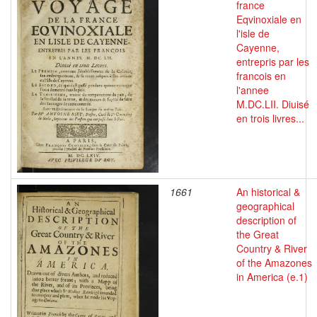
france
Eqvinoxiale en
l'isle de
Cayenne,
entrepris par les
francois en
l'annee
M.DC.LII. Diuisé
en trois livres...
1661
An historical &
geographical
description of
the Great
Country & River
of the Amazones
in America (e.1)