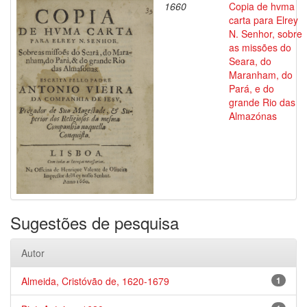
1660
Copia de hvma
carta para Elrey
N. Senhor, sobre
as missões do
Seara, do
Maranham, do
Pará, e do
grande Rio das
Almazónas
Sugestões de pesquisa
Autor
Almeida, Cristóvão de, 1620-1679
1