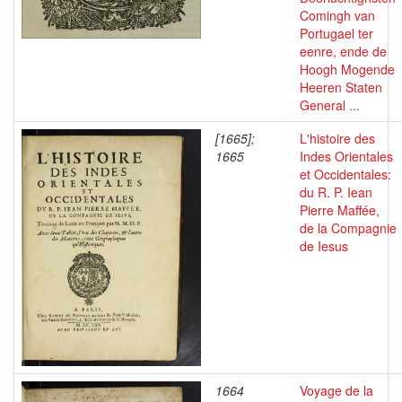
Comingh van
Portugael ter
eenre, ende de
Hoogh Mogende
Heeren Staten
General ...
[1665];
L'histoire des
1665
Indes Orientales
et Occidentales:
du R. P. Iean
Pierre Maffée,
de la Compagnie
de Iesus
1664
Voyage de la