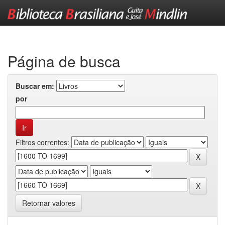
Skip
navigation
Página de busca
Buscar em:
por
Filtros correntes:
Retornar valores