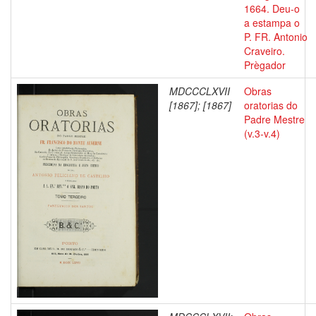
1664. Deu-o
a estampa o
P. FR. Antonio
Craveiro.
Prègador
MDCCCLXVII
Obras
[1867]; [1867]
oratorias do
Padre Mestre
(v.3-v.4)