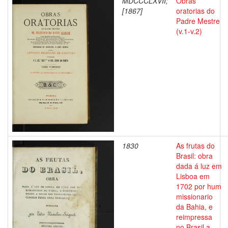
MDCCCLXVII;
Obras
[1867]
oratorias do
Padre Mestre
(v.1-v.2)
1830
As frutas do
Brasil: obra
dada á luz em
Lisboa em
1702 por hum
missionario
da Bahia, e
reimpressa
no Brasil a