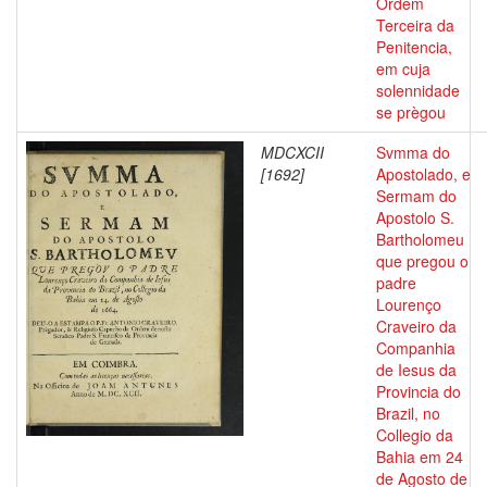
Ordem
Terceira da
Penitencia,
em cuja
solennidade
se prègou
MDCXCII
Svmma do
[1692]
Apostolado, e
Sermam do
Apostolo S.
Bartholomeu
que pregou o
padre
Lourenço
Craveiro da
Companhia
de Iesus da
Provincia do
Brazil, no
Collegio da
Bahia em 24
de Agosto de