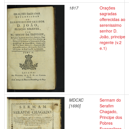
1817
Orações
sagradas
offerecidas ao
serenissimo
senhor D.
João, principe
regente (v.2
e.1)
MDCXC
Sermam do
[1690]
Serafim
Chagado,
Principe dos
Pobres
Evangelicos.