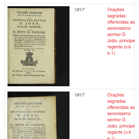
1817
Orações
sagradas
offerecidas ao
serenissimo
senhor D.
João, principe
regente (v.6
e.1)
1817
Orações
sagradas
offerecidas ao
serenissimo
senhor D.
João, principe
regente (v.4
e.1)