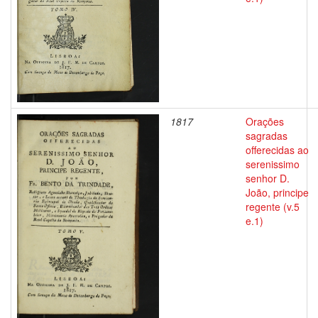
1817
Orações
sagradas
offerecidas ao
serenissimo
senhor D.
João, principe
regente (v.5
e.1)