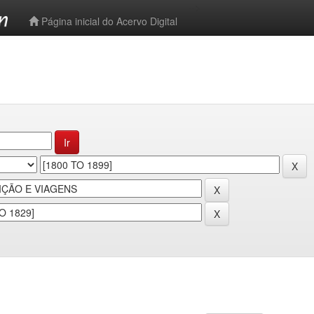
-->
Página inicial do Acervo Digital