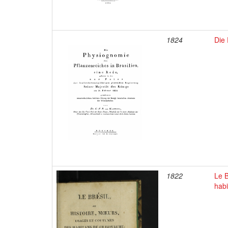
1824
Die 
1822
Le B
hab