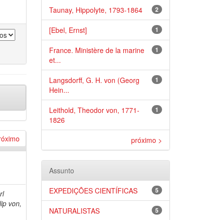
Taunay, Hippolyte, 1793-1864
2
[Ebel, Ernst]
1
France. Ministère de la marine
1
et...
Langsdorff, G. H. von (Georg
1
Hein...
Leithold, Theodor von, 1771-
1
1826
róximo
próximo >
Assunto
EXPEDIÇÕES CIENTÍFICAS
5
rl
lip von,
NATURALISTAS
5