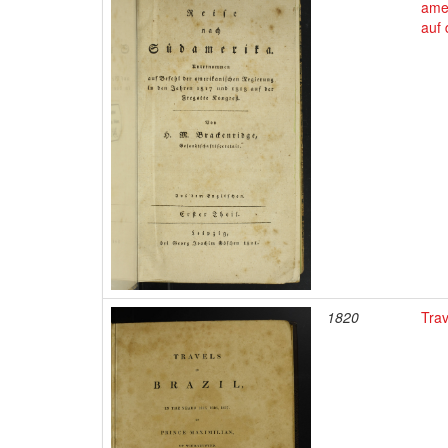
ame
auf
1820
Trav