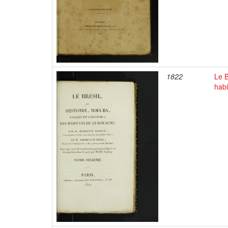
1822
Le B
habi