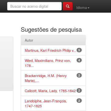
Idioma
Sugestões de pesquisa
Autor
Martinus, Karl Friedrich Philip v...
5
Wied, Maximiliano, Prinz von,
4
178...
Brackenridge, H.M. (Henry
2
Marie),...
Callcott, Maria, Lady, 1785-1842
2
Landolphe, Jean-François,
2
1747-1825