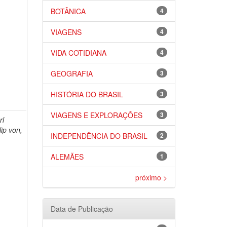
BOTÂNICA
4
VIAGENS
4
VIDA COTIDIANA
4
GEOGRAFIA
3
HISTÓRIA DO BRASIL
3
VIAGENS E EXPLORAÇÕES
3
rl
lip von,
INDEPENDÊNCIA DO BRASIL
2
ALEMÃES
1
próximo >
Data de Publicação