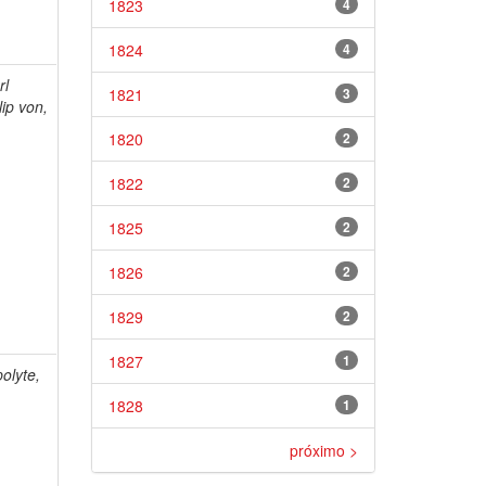
1823
4
1824
4
rl
1821
3
lip von,
1820
2
1822
2
1825
2
1826
2
1829
2
1827
1
olyte,
1828
1
próximo >