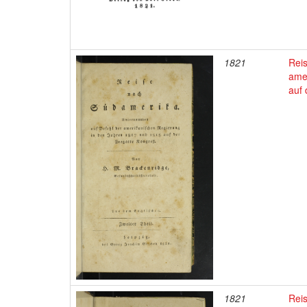
1821
Rei
ame
auf
1821
Rei