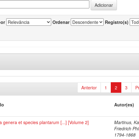
por
Ordenar
Registro(s)
Anterior
1
2
3
P
lo
Autor(es)
 genera et species plantarum [...] [Volume 2]
Martinus, Ka
Friedrich Phi
1794-1868