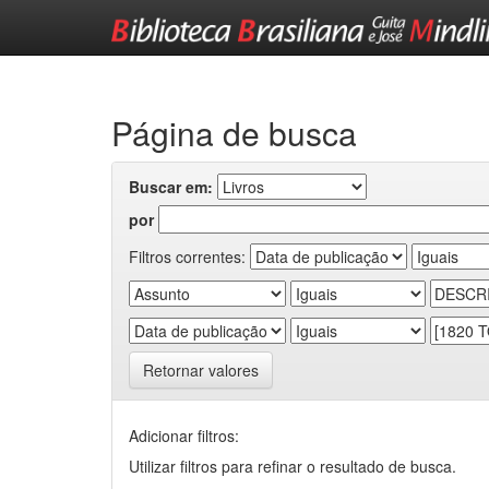
Skip
navigation
Página de busca
Buscar em:
por
Filtros correntes:
Retornar valores
Adicionar filtros:
Utilizar filtros para refinar o resultado de busca.