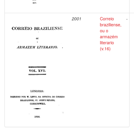
2001
Correio
-
braziliense,
ou o
armazém
literario
(v.16)