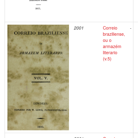
2001
Correio
-
braziliense,
ou o
armazém
literario
(v.5)