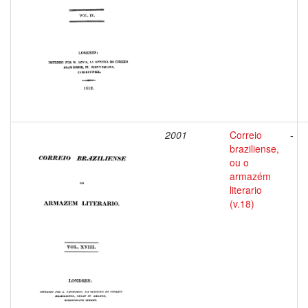
2001
Correio
-
braziliense,
ou o
armazém
literario
(v.18)