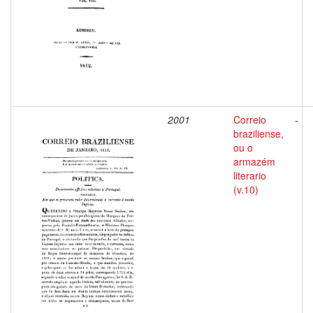
2001
Correio
-
braziliense,
ou o
armazém
literario
(v.10)