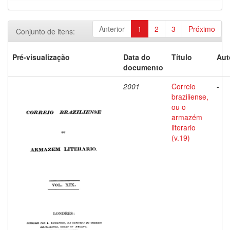
Anterior
1
2
3
Próximo
Conjunto de itens:
Pré-visualização
Data do
Título
Aut
documento
2001
Correio
-
braziliense,
ou o
armazém
literario
(v.19)