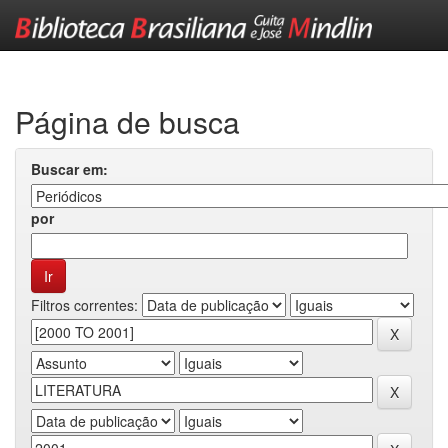
Skip
navigation
Página de busca
Buscar em:
por
Filtros correntes: