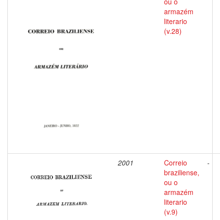
ou o
armazém
literario
(v.28)
2001
Correio
-
braziliense,
ou o
armazém
literario
(v.9)