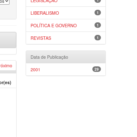
LEGISLAÇÃO
1
LIBERALISMO
1
POLÍTICA E GOVERNO
1
REVISTAS
1
Data de Publicação
róximo
2001
29
or(es)