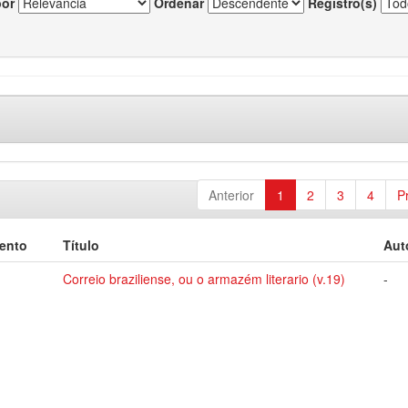
por
Ordenar
Registro(s)
Anterior
1
2
3
4
P
ento
Título
Aut
Correio braziliense, ou o armazém literario (v.19)
-