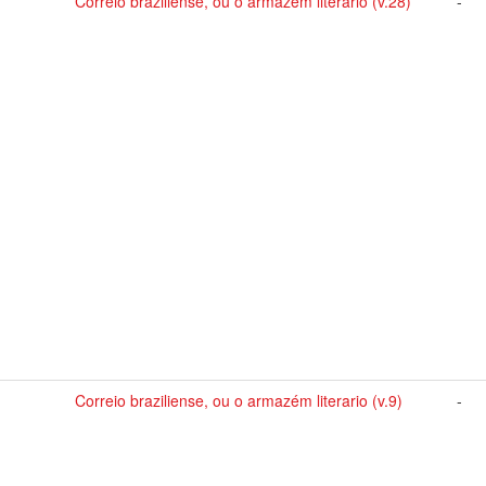
Correio braziliense, ou o armazém literario (v.28)
-
Correio braziliense, ou o armazém literario (v.9)
-