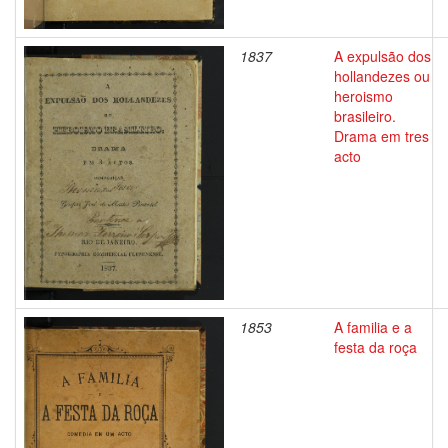
1837
A expulsão dos
hollandezes ou
heroismo
brasileiro.
Drama em tres
acto
1853
A familia e a
festa da roça