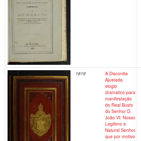
1819
A Discordia
Ajustada,
elogio
dramatico para
manifestação
do Real Busto
do Senhor D.
João VI: Nosso
Legitimo e
Natural Senhor,
que por motivo