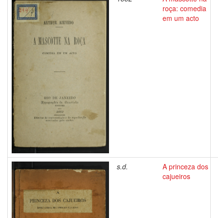
roça: comedia
em um acto
s.d.
A princeza dos
cajueiros