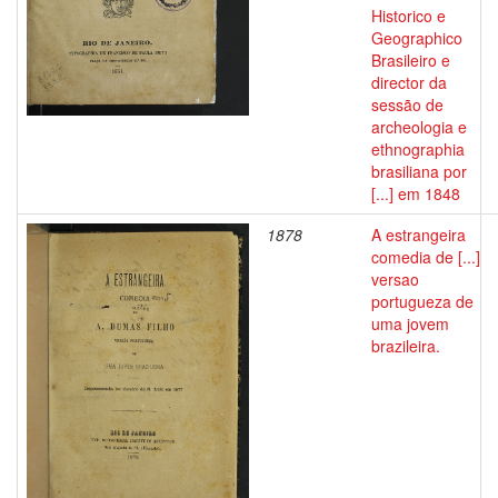
Historico e
Geographico
Brasileiro e
director da
sessão de
archeologia e
ethnographia
brasiliana por
[...] em 1848
1878
A estrangeira
comedia de [...]
versao
portugueza de
uma jovem
brazileira.