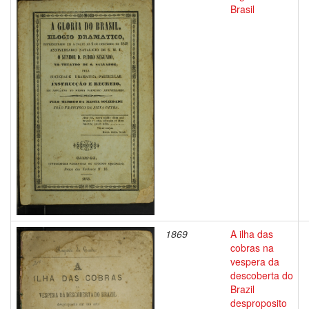
Brasil
1869
A ilha das
cobras na
vespera da
descoberta do
Brazil
desproposito