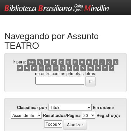
Skip
navigation
Navegando por Assunto
TEATRO
Ir para:
0-9
A
B
C
D
E
F
G
H
I
J
K
L
M
N
O
P
Q
R
S
T
U
V
W
X
Y
Z
ou entre com as primeiras letras:
Classificar por:
Em ordem:
Resultados/Página
Registro(s):