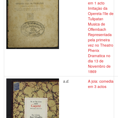
em 1 acto
Imitaçào da
Opereta l'Ile de
Tulipatan
Musica de
Offembach
Representada
pela primeira
vez no Theatro
Phenix
Dramatica no
dia 13 de
Novembro de
1869
s.d.
A joia: comedia
em 3 actos