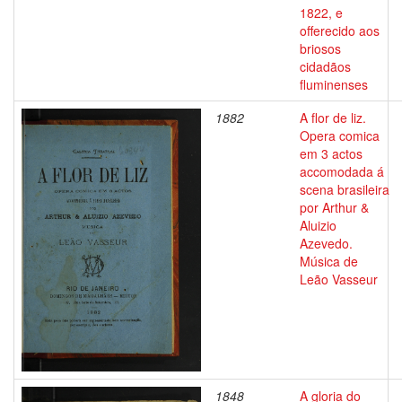
1822, e
offerecido aos
briosos
cidadãos
fluminenses
1882
A flor de liz.
Opera comica
em 3 actos
accomodada á
scena brasileira
por Arthur &
Aluizio
Azevedo.
Música de
Leão Vasseur
1848
A gloria do