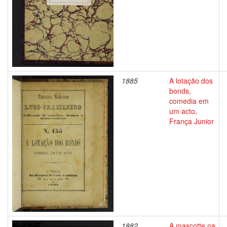
1885
A lotação dos
bonds,
comedia em
um acto,
França Junior
1882
A mascotte na