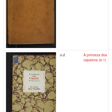
s.d.
A princeza dos
cajueiros (e.1)