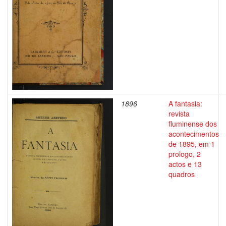
1896
A fantasia:
revista
fluminense dos
acontecimentos
de 1895, em 1
prologo, 2
actos e 13
quadros