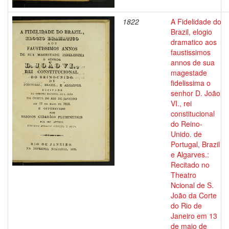
1822
A Fidelidade do
Brazil, elogio
dramatico aos
faustissimos
annos de sua
magestade
fidelissima o
senhor D. João
VI., rei
constitucional
do Reino-
Unido. de
Portugal, Brazil
e Algarves.:
Recitado no
Theatro
Ncional de S.
João da Corte
do Rio de
Janeiro em 13
de maio de