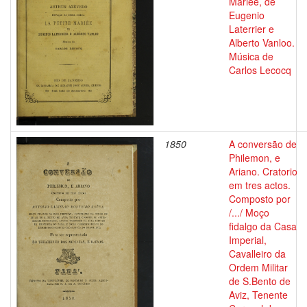
Mariée, de
Eugenio
Laterrier e
Alberto Vanloo.
Música de
Carlos Lecocq
1850
A conversão de
Philemon, e
Ariano. Cratorio
em tres actos.
Composto por
/.../ Moço
fidalgo da Casa
Imperial,
Cavalleiro da
Ordem Militar
de S.Bento de
Aviz, Tenente