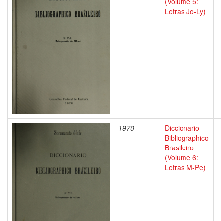
(Volume 5:
Letras Jo-Ly)
1970
Diccionario
Bibliographico
Brasileiro
(Volume 6:
Letras M-Pe)