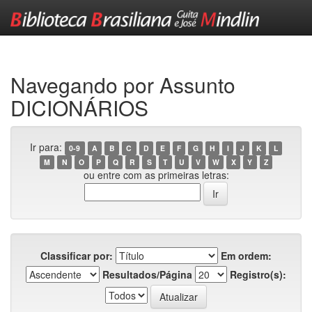
Skip
navigation
Navegando por Assunto
DICIONÁRIOS
Ir para:
0-9
A
B
C
D
E
F
G
H
I
J
K
L
M
N
O
P
Q
R
S
T
U
V
W
X
Y
Z
ou entre com as primeiras letras:
Classificar por:
Em ordem:
Resultados/Página
Registro(s):