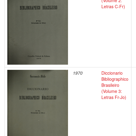
(Volume 2:
Letras C-Fr)
1970
Diccionario
Bibliographico
Brasileiro
(Volume 3:
Letras Fr-Jo)