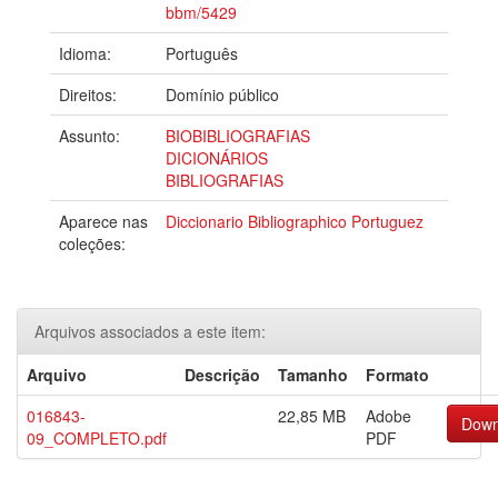
bbm/5429
Idioma:
Português
Direitos:
Domínio público
Assunto:
BIOBIBLIOGRAFIAS
DICIONÁRIOS
BIBLIOGRAFIAS
Aparece nas
Diccionario Bibliographico Portuguez
coleções:
Arquivos associados a este item:
Arquivo
Descrição
Tamanho
Formato
016843-
22,85 MB
Adobe
Down
09_COMPLETO.pdf
PDF