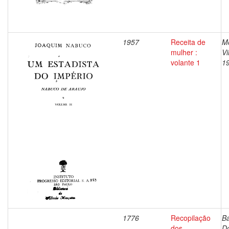
1957
Receita de
M
mulher :
Vi
volante 1
1
1776
Recopilação
B
dos
D