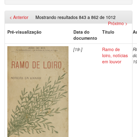
< Anterior
Mostrando resultados 843 a 862 de 1012
Próximo >
Pré-visualização
Data do
Título
A
documento
[19-]
Ramo de
Ri
loiro, notícias
do
em louvor
1