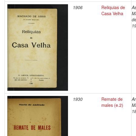
1906
Reliquias de
As
Casa Velha
M
de
1
1930
Remate de
A
males (e.2)
Má
1