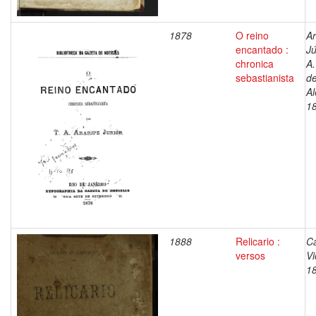
1878
O reino
Ar
encantado :
Jú
chronica
A.
sebastianista
d
Al
1
1888
Relicario :
Ca
versos
Vi
1