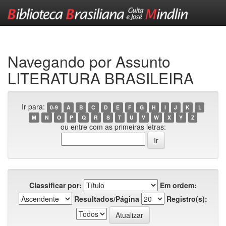
Skip
navigation
Navegando por Assunto
LITERATURA BRASILEIRA
Ir para:
0-9
A
B
C
D
E
F
G
H
I
J
K
L
M
N
O
P
Q
R
S
T
U
V
W
X
Y
Z
ou entre com as primeiras letras:
Classificar por:
Em ordem:
Resultados/Página
Registro(s):