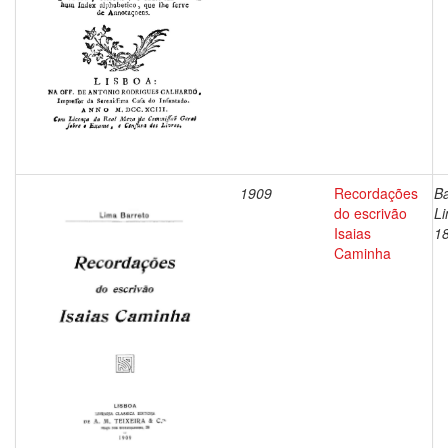
1909
Recordações
Ba
do escrivão
Li
Isaias
1
Caminha