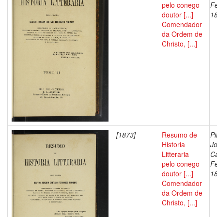
pelo conego
F
doutor [...]
1
Comendador
da Ordem de
Christo, [...]
[1873]
Resumo de
Pi
Historia
J
Litteraria
C
pelo conego
F
doutor [...]
1
Comendador
da Ordem de
Christo, [...]