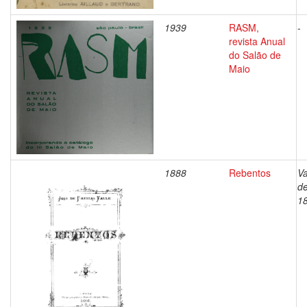
1939
RASM,
-
revista Anual
do Salão de
Maio
1888
Rebentos
Va
de
1