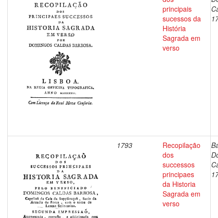
principais
Ca
sucessos da
1
História
Sagrada em
verso
1793
Recopilação
B
dos
D
successos
Ca
principaes
1
da Historia
Sagrada em
verso