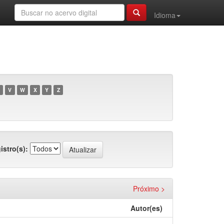
Idioma
V
W
X
Y
Z
istro(s):
Próximo >
Autor(es)