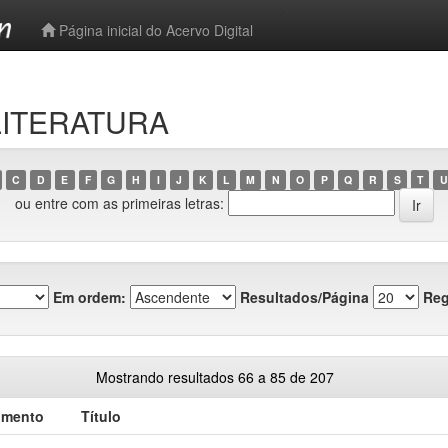
-->
Página inicial do Acervo Digital
 LITERATURA
C
D
E
F
G
H
I
J
K
L
M
N
O
P
Q
R
S
T
U
ou entre com as primeiras letras:
Em ordem:
Resultados/Página
Reg
Mostrando resultados 66 a 85 de 207
umento
Título