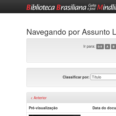
Skip
navigation
Navegando por Assunto
Ir para:
0-9
A
B
Classificar por:
< Anterior
Pré-visualização
Data do doc