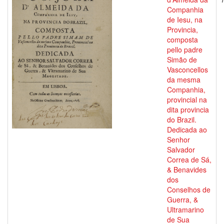
Companhia
de Iesu, na
Provincia,
composta
pello padre
Simão de
Vasconcellos
da mesma
Companhia,
provincial na
dita provincia
do Brazil.
Dedicada ao
Senhor
Salvador
Correa de Sá,
& Benavides
dos
Conselhos de
Guerra, &
Ultramarino
de Sua