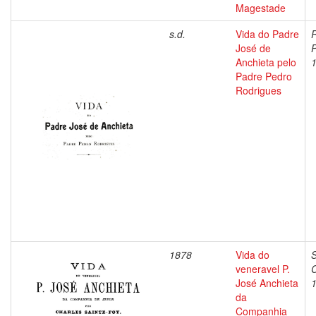
Magestade
s.d.
Vida do Padre
R
José de
P
Anchieta pelo
Padre Pedro
Rodrigues
1878
Vida do
S
veneravel P.
C
José Anchieta
da
Companhia