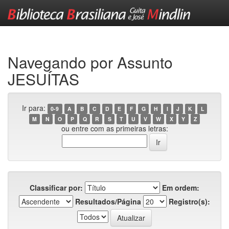
Skip
navigation
Navegando por Assunto
JESUÍTAS
Ir para:
0-9
A
B
C
D
E
F
G
H
I
J
K
L
M
N
O
P
Q
R
S
T
U
V
W
X
Y
Z
ou entre com as primeiras letras:
Classificar por:
Em ordem:
Resultados/Página
Registro(s):