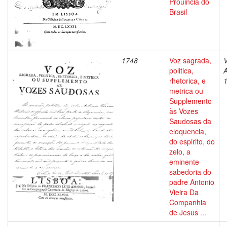
Prouincia do
Brasil
1748
Voz sagrada,
V
politica,
A
rhetorica, e
metrica ou
Supplemento
às Vozes
Saudosas da
eloquencia,
do espirito, do
zelo, a
eminente
sabedoria do
padre Antonio
Vieira Da
Companhia
de Jesus ...