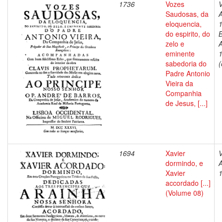
1736
Vozes
V
Saudosas, da
A
eloquencia,
do espirito, do
B
zelo e
A
eminente
sabedoria do
(
Padre Antonio
Vieira da
Companhia
de Jesus, [...]
1694
Xavier
V
dormindo, e
A
Xavier
accordado [...]
(Volume 08)