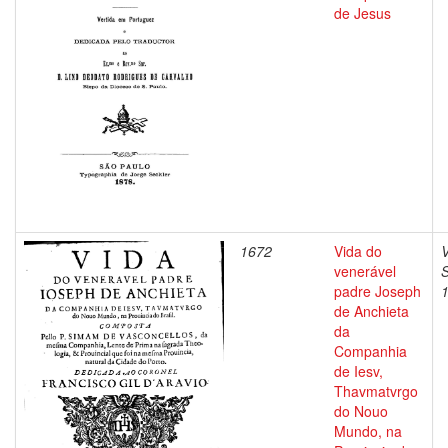
de Jesus
1672
Vida do
V
venerável
padre Joseph
de Anchieta
da
Companhia
de Iesv,
Thavmatvrgo
do Nouo
Mundo, na