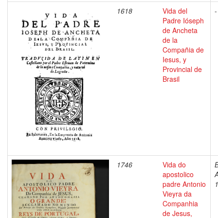
1618
Vida del
-
Padre Ióseph
de Ancheta
de la
Compañia de
Iesus, y
Provincial de
Brasil
1746
Vida do
B
apostolico
A
padre Antonio
Vieyra da
Companhia
de Jesus,