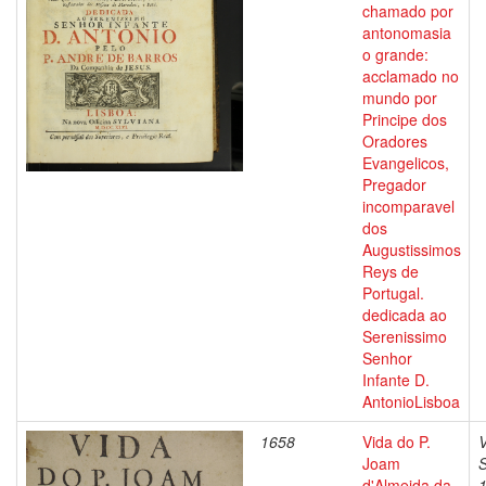
chamado por
antonomasia
o grande:
acclamado no
mundo por
Principe dos
Oradores
Evangelicos,
Pregador
incomparavel
dos
Augustissimos
Reys de
Portugal.
dedicada ao
Serenissimo
Senhor
Infante D.
AntonioLisboa
1658
Vida do P.
V
Joam
d'Almeida da