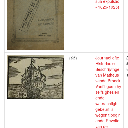
sua expulsão
- 1625-1925)
1651
Journael ofte
Historiaelse
Beschrijvinge
van Matheus
vande Broeck.
Vant't geen hy
selfs ghesien
ende
waerachtigh
gebeurt is,
wegen't begin
ende Revolte
van de