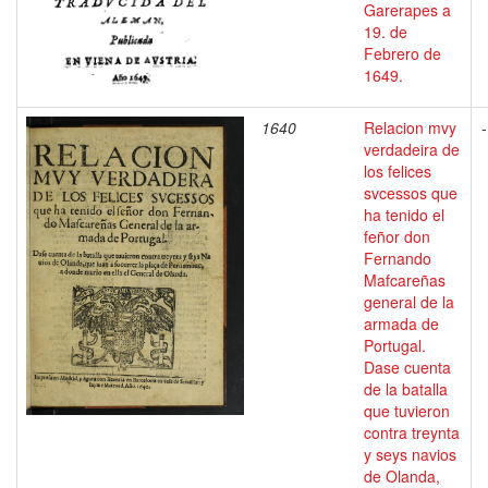
Garerapes a
19. de
Febrero de
1649.
1640
Relacion mvy
-
verdadeira de
los felices
svcessos que
ha tenido el
feñor don
Fernando
Mafcareñas
general de la
armada de
Portugal.
Dase cuenta
de la batalla
que tuvieron
contra treynta
y seys navios
de Olanda,