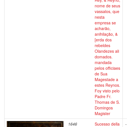
Rey, & Reyno,
nome de seus
vassalos, que
nesta
empresa se
acharão,
anihilação, &
[erda dos
rebeldes
Olandezes ali
domados.
mandada
pelos officiaes
de Sua
Magestade a
estes Reynos.
Foy visto pelo
Padre Fr.
Thomas de S.
Domingos
Magister
1646
Sucesso della
-