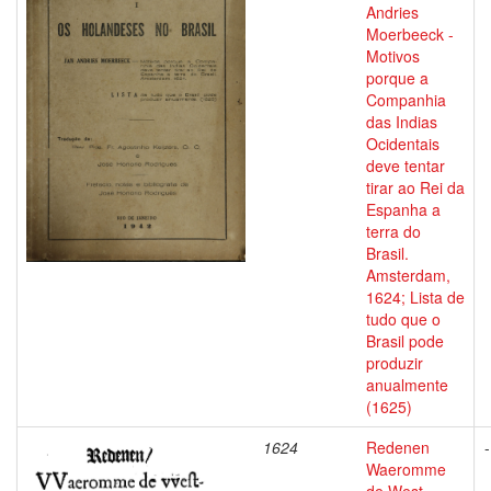
Andries
Moerbeeck -
Motivos
porque a
Companhia
das Indias
Ocidentais
deve tentar
tirar ao Rei da
Espanha a
terra do
Brasil.
Amsterdam,
1624; Lista de
tudo que o
Brasil pode
produzir
anualmente
(1625)
1624
Redenen
-
Waeromme