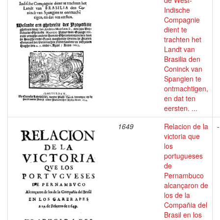
de West-
Indische
Compagnie
dient te
trachten het
Landt van
Brasilia den
Coninck van
Spangien te
ontmachtigen,
en dat ten
eersten. ...
1649
Relacion de la
-
victoria que
los
portugueses
de
Pernambuco
alcançaron de
los de la
Compañia del
Brasil en los