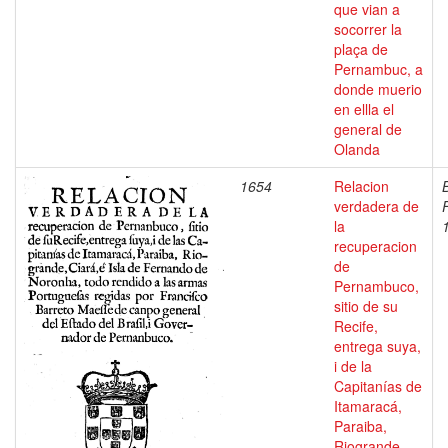
que vian a
socorrer la
plaça de
Pernambuc, a
donde muerio
en ellla el
general de
Olanda
1654
Relacion
verdadera de
la
recuperacion
de
Pernambuco,
sitio de su
Recife,
entrega suya,
i de la
Capitanías de
Itamaracá,
Paraiba,
Riogrande,