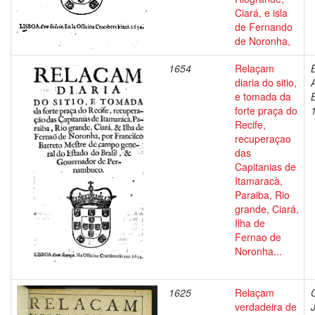
Ciará, e isla
de Fernando
de Noronha,
1654
Relaçam
diaria do sitio,
e tomada da
forte praça do
Recife,
recuperaçao
das
Capitanias de
Itamaracà,
Paraiba, Rio
grande, Ciará,
Ilha de
Fernao de
Noronha...
1625
Relaçam
verdadeira de