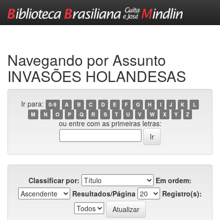
Skip
navigation
Navegando por Assunto
INVASÕES HOLANDESAS
Ir para:
0-9
A
B
C
D
E
F
G
H
I
J
K
L
M
N
O
P
Q
R
S
T
U
V
W
X
Y
Z
ou entre com as primeiras letras:
Classificar por:
Em ordem:
Resultados/Página
Registro(s):