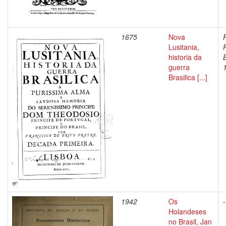
1675
Nova
F
Lusitania,
historia da
B
guerra
Brasilica [...]
1942
Os
-
Holandeses
no Brasil, Jan