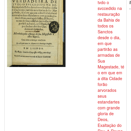
tvdo o
svccedido na
restauração
da Bahia de
todos os
Sanctos
desde o dia,
em que
partirão as
armadas de
Sua
Magestade, té
o em que em
a dita Cidade
forão
arvorados
seus
estandartes
com grande
gloria de
Deos,
Exaltaçào do