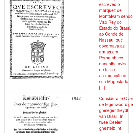
escreveo o
marquez de
Montalvam sendo
Viso Rey do
Estado do Brasil,
ao Conde de
Nassau, que
governava as
armas em
Pernambuco
dandolhe aviso
de felice
acclamação de
sua Magestade
[...]
1644
Consideratie Ove
de tegenwoordige
ghelegentheydt
van Brasil. In
twee Deelen
ghestelt: Int