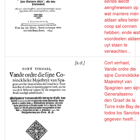
eerste werdt
aenghewesen op
wat maniere men
aldaer alles beter
coop sal connen
hebben, ende wat
voordeelen aldae
uyt staen te
verwachten...
[s.d.]
Cort verhael,
Vande ordre die
sijne Conincklicke
Majesteyt van
Spagnien aen sijn
Generalissimo
den Graef de la
Torre inde Bay de
todos los Sanctos
gegeven heeft...