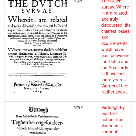
1625
The Dutch
survay. Where
in are related
and truly
discoursed, the
chiefest losses
and
acquirements,
which have
past betweene
the Dutch and
the Spaniards,
in these last
foure yeares
Warres of the
Netherlands ...
1637
Vertoogh By
een Lief-
hebber des
Vaderlants
vertoont.