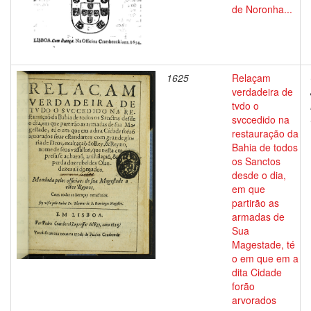
de Noronha...
1625
Relaçam
verdadeira de
tvdo o
svccedido na
restauração da
Bahia de todos
os Sanctos
desde o dia,
em que
partirão as
armadas de
Sua
Magestade, té
o em que em a
dita Cidade
forão
arvorados