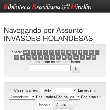
Skip
navigation
Navegando por Assunto
INVASÕES HOLANDESAS
Ir para:
0-9
A
B
C
D
E
F
G
H
I
J
K
L
M
N
O
P
Q
R
S
T
U
V
W
X
Y
Z
ou entre com as primeiras letras:
Classificar por:
Em ordem:
Resultados/Página
Registro(s):