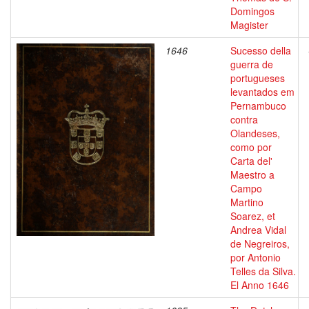
Domingos
Magister
1646
Sucesso della
guerra de
portugueses
levantados em
Pernambuco
contra
Olandeses,
como por
Carta del'
Maestro a
Campo
Martino
Soarez, et
Andrea Vidal
de Negreiros,
por Antonio
Telles da Silva.
El Anno 1646