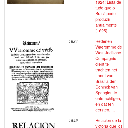
1624; Lista de
tudo que o
Brasil pode
produzir
anualmente
(1625)
1624
Redenen
Waeromme de
West-Indische
Compagnie
dient te
trachten het
Landt van
Brasilia den
Coninck van
Spangien te
ontmachtigen,
en dat ten
eersten. ...
1649
Relacion de la
victoria que los