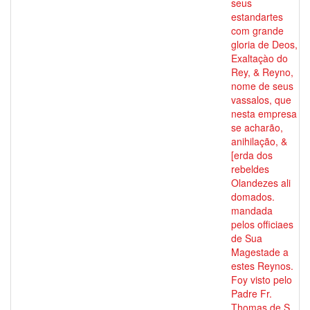
seus
estandartes
com grande
gloria de Deos,
Exaltaçào do
Rey, & Reyno,
nome de seus
vassalos, que
nesta empresa
se acharão,
anihilação, &
[erda dos
rebeldes
Olandezes ali
domados.
mandada
pelos officiaes
de Sua
Magestade a
estes Reynos.
Foy visto pelo
Padre Fr.
Thomas de S.