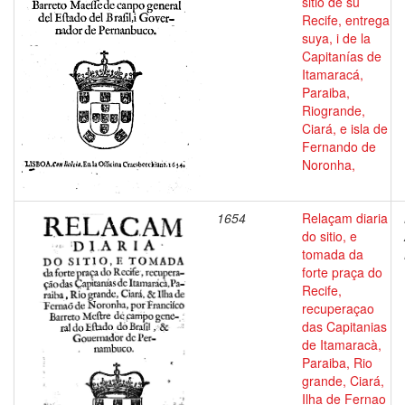
sitio de su
Recife, entrega
suya, i de la
Capitanías de
Itamaracá,
Paraiba,
Riogrande,
Ciará, e isla de
Fernando de
Noronha,
1654
Relaçam diaria
do sitio, e
tomada da
forte praça do
Recife,
recuperaçao
das Capitanias
de Itamaracà,
Paraiba, Rio
grande, Ciará,
Ilha de Fernao