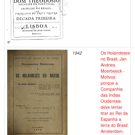
1942
Os Holandeses
no Brasil, Jan
Andries
Moerbeeck -
Motivos
porque a
Companhia
das Indias
Ocidentais
deve tentar
tirar ao Rei da
Espanha a
terra do Brasil.
Amsterdam,