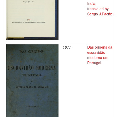
India,
translated by
Sergio J.Pacifici
1877
Das origens da
escravidão
moderna em
Portugal