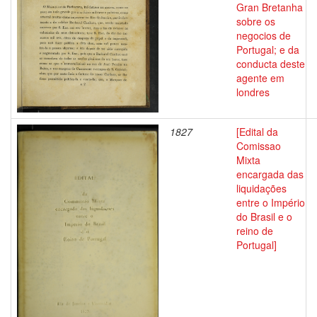
Gran Bretanha
sobre os
negocios de
Portugal; e da
conducta deste
agente em
londres
1827
[Edital da
Comissao
Mixta
encargada das
liquidações
entre o Império
do Brasil e o
reino de
Portugal]