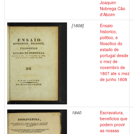
Joaquim
Nobrega Cão
d'Aboim
[1808]
Ensaio
historico,
politico, e
filosofico do
estado de
portugal desde
o mez de
novembro de
1807 ate o mez
de junho 1808
1840
Escravatura,
beneficios que
podem provir
as nossas