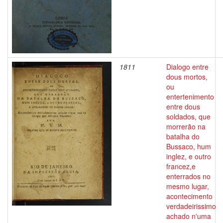
1811
Dialogo entre
dous mortos,
ou
entertenimento
entre dous
soldados, que
morrerão na
batalha do
Bussaco, hum
inglez, e outro
francez,e
enterrados no
mesmo lugar,
acontecimento
verdadeirissimo
achado n'uma