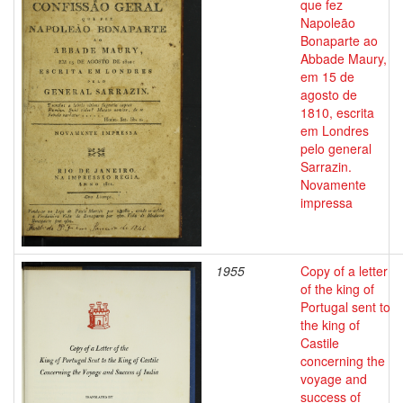
que fez
Napoleão
Bonaparte ao
Abbade Maury,
em 15 de
agosto de
1810, escrita
em Londres
pelo general
Sarrazin.
Novamente
impressa
1955
Copy of a letter
of the king of
Portugal sent to
the king of
Castile
concerning the
voyage and
success of