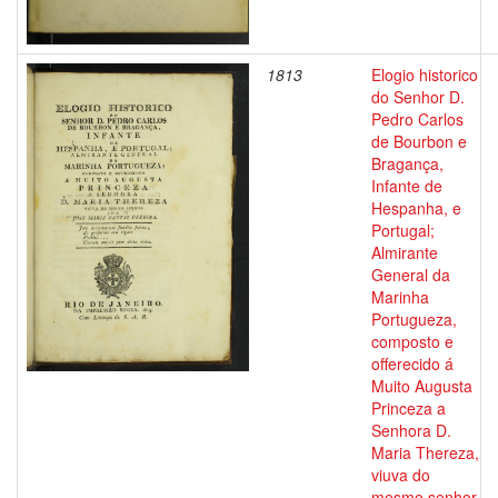
1813
Elogio historico
do Senhor D.
Pedro Carlos
de Bourbon e
Bragança,
Infante de
Hespanha, e
Portugal;
Almirante
General da
Marinha
Portugueza,
composto e
offerecido á
Muito Augusta
Princeza a
Senhora D.
Maria Thereza,
viuva do
mesmo senhor,