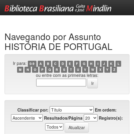
Skip
navigation
Navegando por Assunto
HISTÓRIA DE PORTUGAL
Ir para:
0-9
A
B
C
D
E
F
G
H
I
J
K
L
M
N
O
P
Q
R
S
T
U
V
W
X
Y
Z
ou entre com as primeiras letras:
Classificar por:
Em ordem:
Resultados/Página
Registro(s):