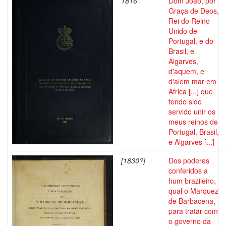
1816
Dom João, por
Graça de Deos,
Rei do Reino
Unido de
Portugal, e do
Brasil, e
Algarves,
d'aquem, e
d'alem mar em
Africa [...] que
tendo sido
servido unir os
meus reinos de
Portugal, Brasil,
e Algarves [...]
[1830?]
Dos poderes
conferidos a
hum brazileiro,
qual o Marquez
de Barbacena,
para tratar com
o governo da