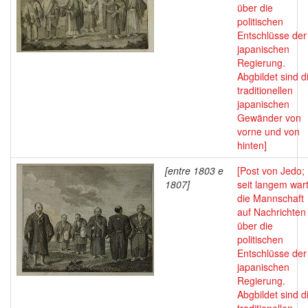
über die
politischen
Entschlüsse der
japanischen
Regierung.
Abgbildet sind d
traditionellen
japanischen
Gewänder von
vorne und von
hinten]
[entre 1803 e
[Post von Jedo;
1807]
seit langem war
die Mannschaft
auf Nachrichten
über die
politischen
Entschlüsse der
japanischen
Regierung.
Abgbildet sind d