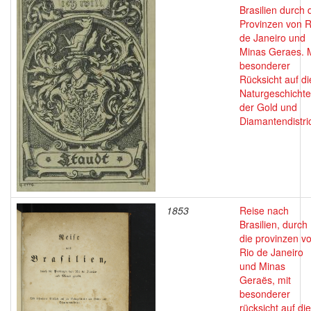
Brasilien durch 
Provinzen von R
de Janeiro und
Minas Geraes. M
besonderer
Rücksicht auf di
Naturgeschichte
der Gold und
Diamantendistri
1853
Reise nach
Brasilien, durch
die provinzen v
Rio de Janeiro
und Minas
Geraës, mit
besonderer
rücksicht auf die