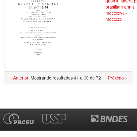
quos in itinere p
brasiliam annis
mdcccxvii -
mdcccxx..
< Anterior
Mostrando resultados 41 a 60 de 72
Próximo >