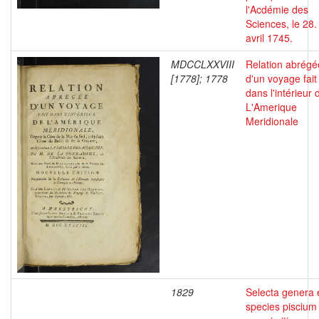
l'Acdémie des
Sciences, le 28.
avril 1745.
MDCCLXXVIII
Relation abrégé
[1778]; 1778
d'un voyage fait
dans l'intérieur 
L'Amerique
Meridionale
1829
Selecta genera 
species piscium