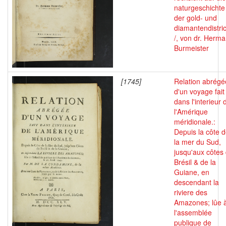
naturgeschichte
der gold- und
diamantendistri
/, von dr. Herm
Burmeister
[1745]
Relation abrégé
d'un voyage fait
dans l'interieur 
l'Amérique
méridionale.:
Depuis la côte 
la mer du Sud,
jusqu'aux côtes
Brésil & de la
Guiane, en
descendant la
riviere des
Amazones; lûe 
l'assemblée
publique de