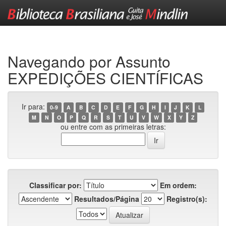
Skip
navigation
Navegando por Assunto
EXPEDIÇÕES CIENTÍFICAS
Ir para:
0-9
A
B
C
D
E
F
G
H
I
J
K
L
M
N
O
P
Q
R
S
T
U
V
W
X
Y
Z
ou entre com as primeiras letras:
Classificar por:
Em ordem:
Resultados/Página
Registro(s):