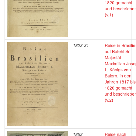
1820 gemacht
und beschriebe
(v.1)
1823-31
Reise in Brasilie
auf Befehl Sr.
Majestät
Maximilian Jos
I., Königs von
Baiern, in den
Jahren 1817 bis
1820 gemacht
und beschriebe
(v.2)
1853
Reise nach