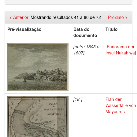
< Anterior
Mostrando resultados 41 a 60 de 72
Próximo >
Pré-visualização
Data do
Título
documento
[entre 1803 e
[Panorama der
1807]
Insel Nukahiwa]
[18-]
Plan der
Wasserfälle von
Maypures