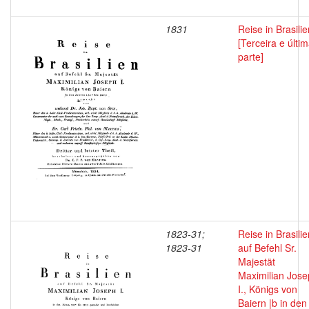
1831
Reise in Brasilie
[Terceira e últi
parte]
1823-31;
Reise in Brasilie
1823-31
auf Befehl Sr.
Majestät
Maximilian Jos
I., Königs von
Baiern |b in den