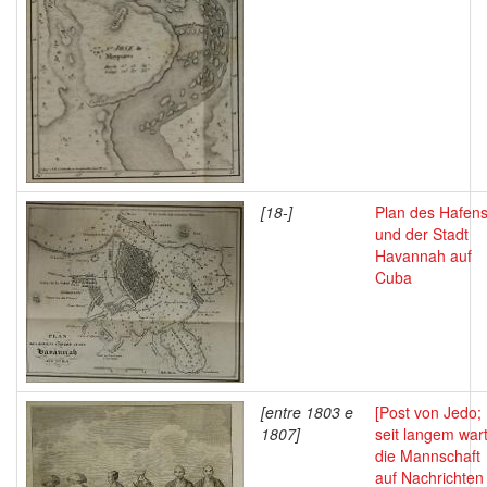
[18-]
Plan des Hafen
und der Stadt
Havannah auf
Cuba
[entre 1803 e
[Post von Jedo;
1807]
seit langem war
die Mannschaft
auf Nachrichten