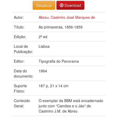
Download
Autor:
Abreu, Casimiro José Marques de
Título:
As primaveras, 1856-1859
Edição:
2ª ed
Local de
Lisboa
Publicação:
Editor:
Tipografia do Panorama
Data do
1864
documento:
Suporte
187 p, 21 x 14 cm
Físico:
Conteúdo
O exemplar da BBM está encadernado
Geral:
junto com "Camões e o Jáo" de
Casimiro J.M. de Abreu