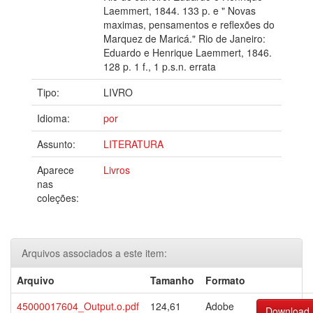
Laemmert, 1844. 133 p. e " Novas
maximas, pensamentos e reflexões do
Marquez de Maricá." Rio de Janeiro:
Eduardo e Henrique Laemmert, 1846.
128 p. 1 f., 1 p.s.n. errata
Tipo:
LIVRO
Idioma:
por
Assunto:
LITERATURA
Aparece
Livros
nas
coleções:
Arquivos associados a este item:
Arquivo
Tamanho
Formato
45000017604_Output.o.pdf
124,61
Adobe
Download