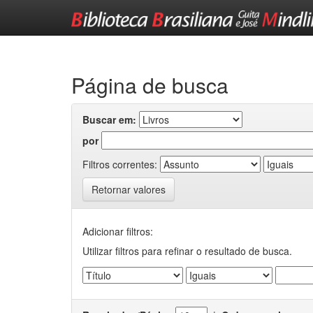
Skip
navigation
Página de busca
Buscar em:
por
Filtros correntes:
Retornar valores
Adicionar filtros:
Utilizar filtros para refinar o resultado de busca.