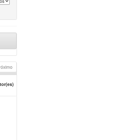
róximo
tor(es)