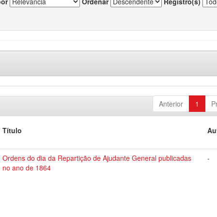
por
Ordenar
Registro(s)
Anterior
1
P
Título
Au
Ordens do dia da Repartição de Ajudante General publicadas
-
no ano de 1864