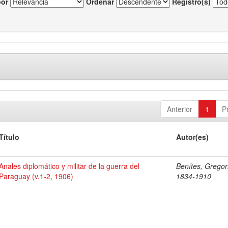
por
Ordenar
Registro(s)
Anterior
1
P
Título
Autor(es)
Anales diplomático y militar de la guerra del
Benítes, Gregor
Paraguay (v.1-2, 1906)
1834-1910