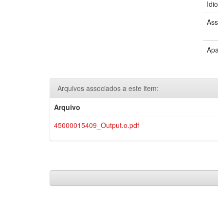
Idi
Ass
Apa
Arquivos associados a este item:
Arquivo
45000015409_Output.o.pdf