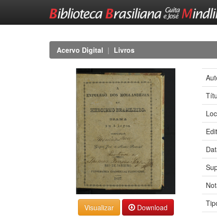
Skip
navigation
Acervo Digital
Livros
Aut
Tít
Loc
Edi
Dat
Sup
Not
Tip
Download