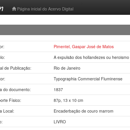
-->
Página inicial do Acervo Digital
or:
Pimentel, Gaspar José de Matos
ulo:
A expulsão dos hollandezes ou heroismo 
al de Publicação:
Rio de Janeiro
tor:
Typographia Commercial Fluminense
a do documento:
1837
orte Físico:
87p, 13 x 10 cm
a Local:
Encaderbação de couro marrom
o:
LIVRO