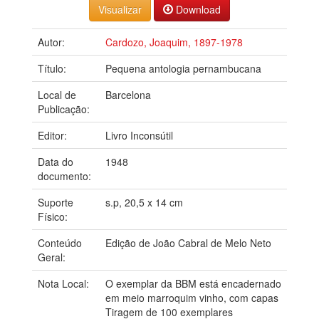
Download
Autor:
Cardozo, Joaquim, 1897-1978
Título:
Pequena antologia pernambucana
Local de
Barcelona
Publicação:
Editor:
Livro Inconsútil
Data do
1948
documento:
Suporte
s.p, 20,5 x 14 cm
Físico:
Conteúdo
Edição de João Cabral de Melo Neto
Geral:
Nota Local:
O exemplar da BBM está encadernado
em meio marroquim vinho, com capas
Tiragem de 100 exemplares