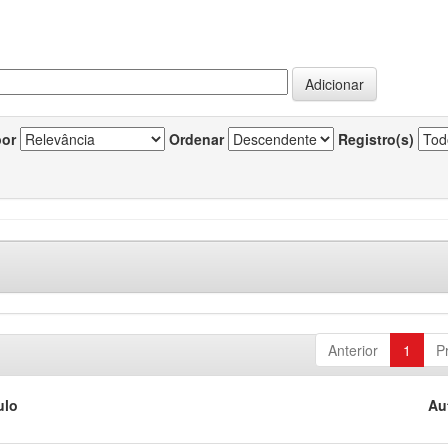
por
Ordenar
Registro(s)
Anterior
1
P
ulo
Au