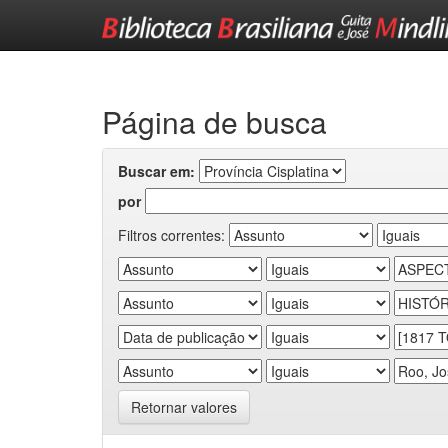
Skip
navigation
Página de busca
Buscar em:
por
Filtros correntes:
Retornar valores