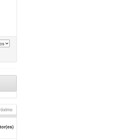
róximo
tor(es)