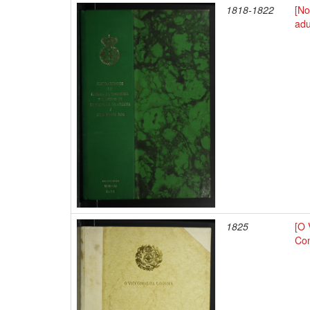
1818-1822
[No
adu
1825
[O 
Con