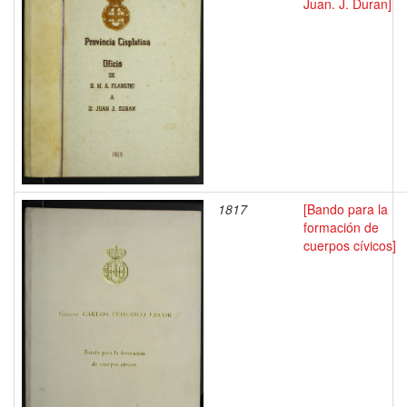
Juan. J. Duran]
1817
[Bando para la
formación de
cuerpos cívicos]