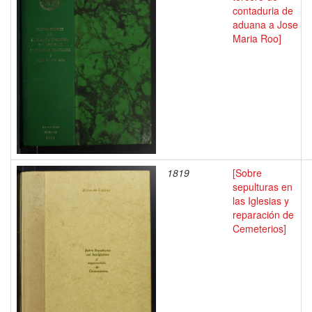
contaduria de
aduana a Jose
Maria Roo]
1819
[Sobre
sepulturas en
las Iglesias y
reparación de
Cemeterios]