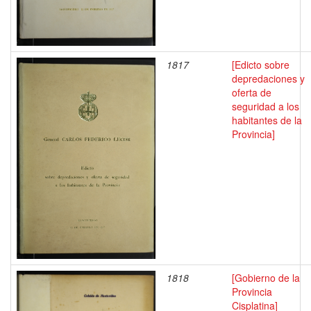
1817
[Edicto sobre
depredaciones y
oferta de
seguridad a los
habitantes de la
Provincia]
1818
[Gobierno de la
Provincia
Cisplatina]