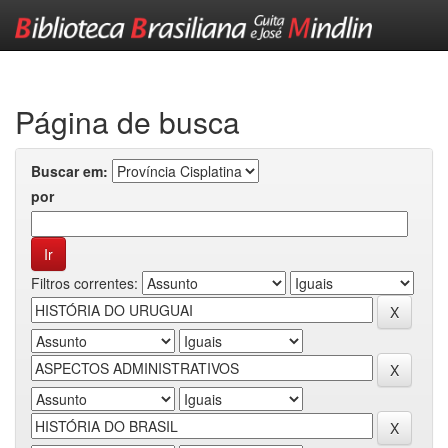
Skip
navigation
Página de busca
Buscar em:
por
Filtros correntes: