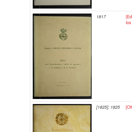
1817
[Ed
los
[1825]; 1825
[Of