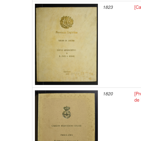
1823
[Ca
1820
[Pr
de 