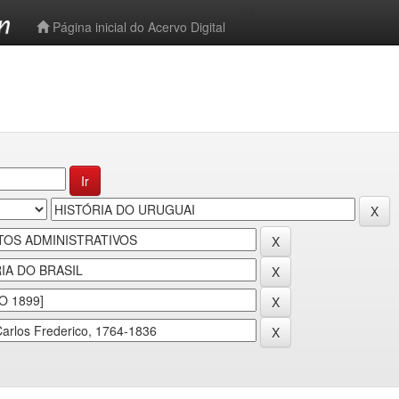
-->
Página inicial do Acervo Digital