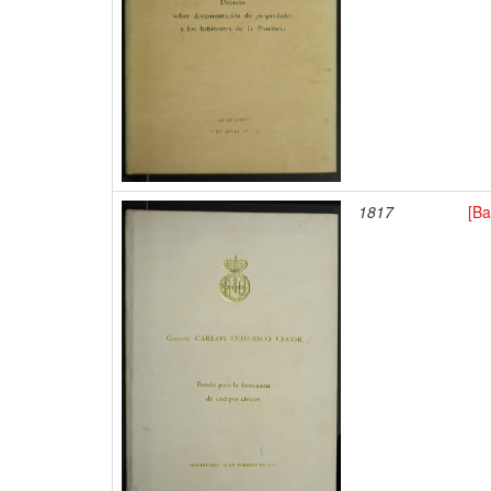
1817
[Ba