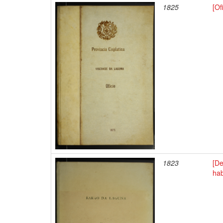
1825
[Of
1823
[De
hab