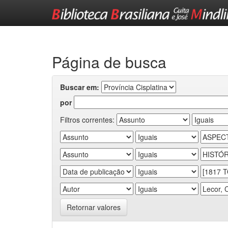
Skip
navigation
Página de busca
Buscar em:
por
Filtros correntes:
Retornar valores