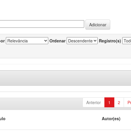
por
Ordenar
Registro(s)
Anterior
1
2
P
ulo
Autor(es)