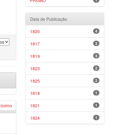
PRISÃO
1
Data de Publicação
1820
4
1817
3
1819
3
1823
2
1825
2
1818
1
róximo
1821
1
1824
1