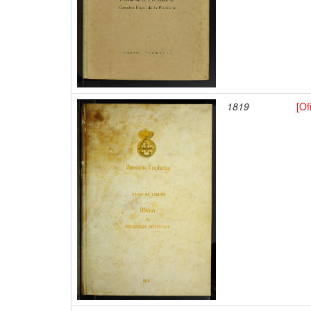
1819
[Of