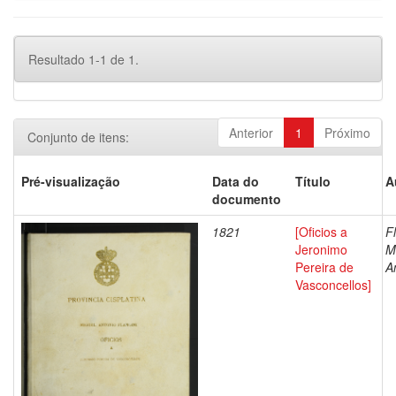
Resultado 1-1 de 1.
Anterior
1
Próximo
Conjunto de itens:
Pré-visualização
Data do
Título
A
documento
1821
[Oficios a
Fl
Jeronimo
M
Pereira de
A
Vasconcellos]