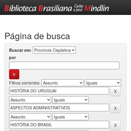
Skip
navigation
Página de busca
Buscar em:
por
Filtros correntes: