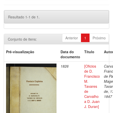
Resultado 1-1 de 1.
Anterior
1
Próximo
Conjunto de itens:
Pré-visualização
Data do
Título
Autor
documento
1826
[Oficios
Carva
de D.
Franc
Francisco
de Pa
M.
Mage
Tavares
Tava
de
de, 1
Carvalho
1847
a D. Juan
J. Duran]