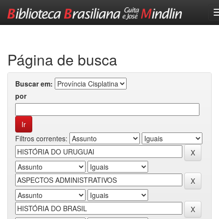
Skip
navigation
Página de busca
Buscar em:
por
Filtros correntes: