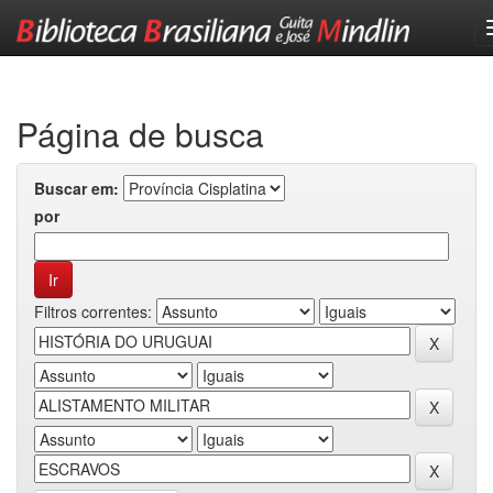
Skip
navigation
Página de busca
Buscar em:
por
Filtros correntes: