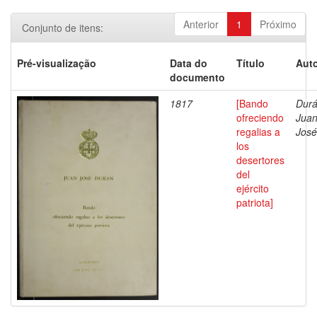
Anterior
1
Próximo
Conjunto de itens:
Pré-visualização
Data do
Título
Auto
documento
1817
[Bando
Durá
ofreciendo
Jua
regalias a
José
los
desertores
del
ejército
patriota]