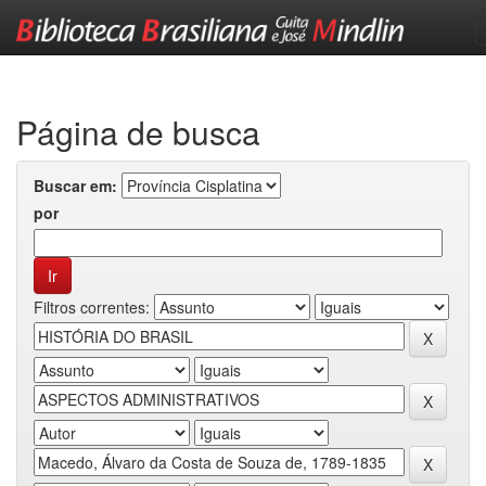
Skip
navigation
Página de busca
Buscar em:
por
Filtros correntes: