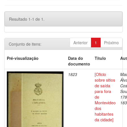
Resultado 1-1 de 1.
Anterior
1
Próximo
Conjunto de itens:
Pré-visualização
Data do
Título
Aut
documento
1823
[Oficio
Mac
sobre sitios
Álv
de saída
Cos
para fora
Sou
de
178
Montevideo
183
dos
habitantes
da cidade]