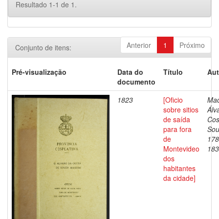
Resultado 1-1 de 1.
Anterior
1
Próximo
Conjunto de itens:
Pré-visualização
Data do
Título
Aut
documento
1823
[Oficio
Mac
sobre sitios
Álv
de saída
Cos
para fora
Sou
de
178
Montevideo
183
dos
habitantes
da cidade]