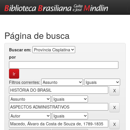
Skip
navigation
Página de busca
Buscar em:
por
Filtros correntes: