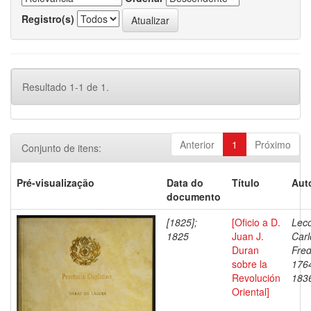
Registro(s)
Resultado 1-1 de 1.
Anterior
1
Próximo
Conjunto de itens:
Pré-visualização
Data do
Título
Aut
documento
[1825];
[Oficio a D.
Leco
1825
Juan J.
Carl
Duran
Fred
sobre la
176
Revolución
183
Oriental]