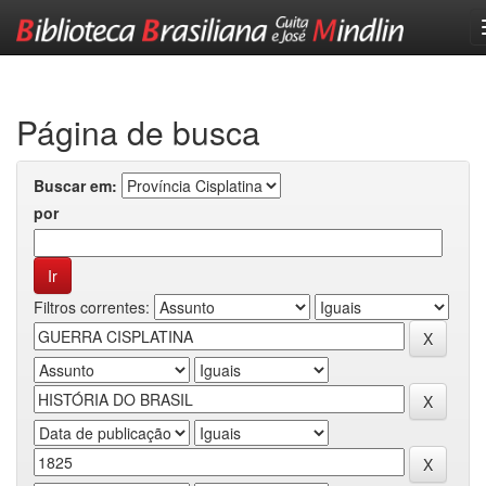
Skip
navigation
Página de busca
Buscar em:
por
Filtros correntes: