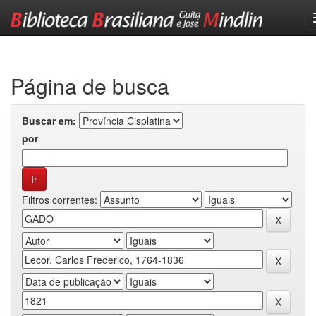
Skip
navigation
Página de busca
Buscar em:
por
Filtros correntes: