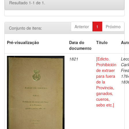
Resultado 1-1 de 1.
Anterior
1
Próximo
Conjunto de itens:
Pré-visualização
Data do
Título
Aut
documento
1821
[Edicto.
Leco
Prohibición
Carl
de extraer
Fred
para fuera
176
de la
183
Provincia,
ganados,
cueros,
sebo etc.]