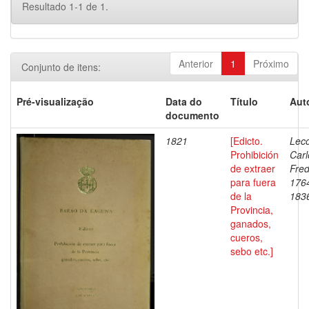
Resultado 1-1 de 1.
Anterior
1
Próximo
Conjunto de itens:
Pré-visualização
Data do
Título
Aut
documento
1821
[Edicto.
Leco
Prohibición
Carl
de extraer
Fred
para fuera
176
de la
183
Provincia,
ganados,
cueros,
sebo etc.]