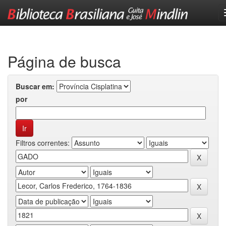
Skip
navigation
Página de busca
Buscar em:
por
Filtros correntes: