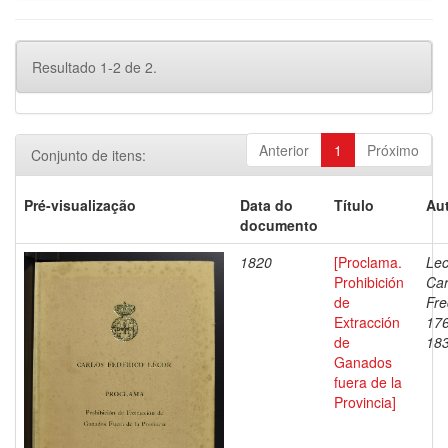
Resultado 1-2 de 2.
Anterior
1
Próximo
Conjunto de itens:
Pré-visualização
Data do
Título
Aut
documento
1820
[Proclama.
Lec
Prohibición
Car
de
Fre
Extracción
17
de
18
Ganados
fuera de la
Provincia]