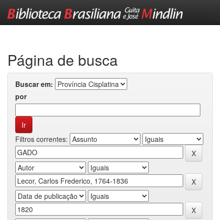
Skip
navigation
Página de busca
Buscar em:
por
Filtros correntes: