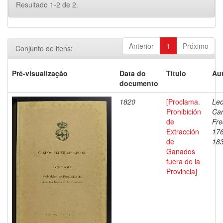
Resultado 1-2 de 2.
Anterior
1
Próximo
Conjunto de itens:
Pré-visualização
Data do
Título
Aut
documento
1820
[Proclama.
Lec
Prohibición
Car
de
Fre
Extracción
17
de
18
Ganados
fuera de la
Provincia]