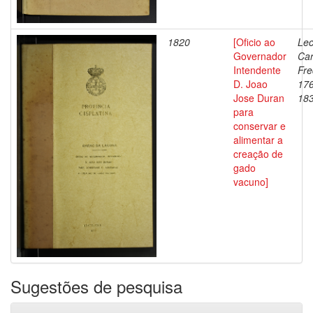
1820
[Oficio ao
Lec
Governador
Car
Intendente
Fre
D. Joao
17
Jose Duran
18
para
conservar e
alimentar a
creação de
gado
vacuno]
Sugestões de pesquisa