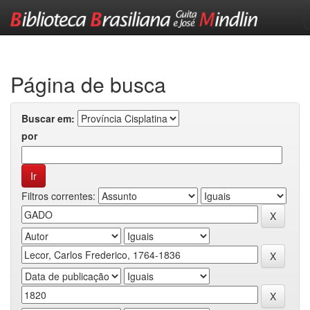
Skip
navigation
Página de busca
Buscar em:
por
Filtros correntes: