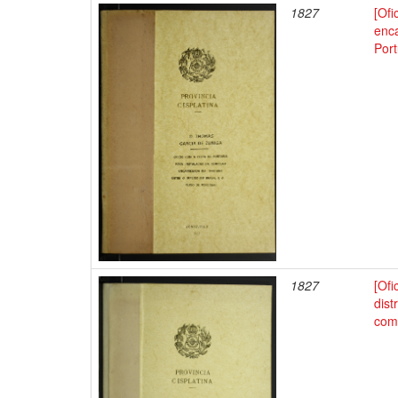
1827
[Ofi
enca
Port
1827
[Ofi
dist
comi