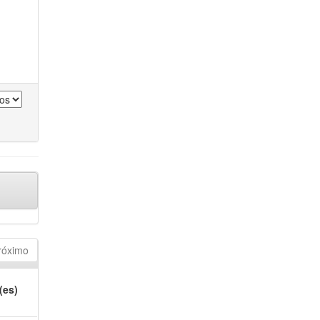
róximo
(es)