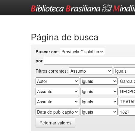
Skip
navigation
Página de busca
Buscar em:
por
Filtros correntes:
Retornar valores