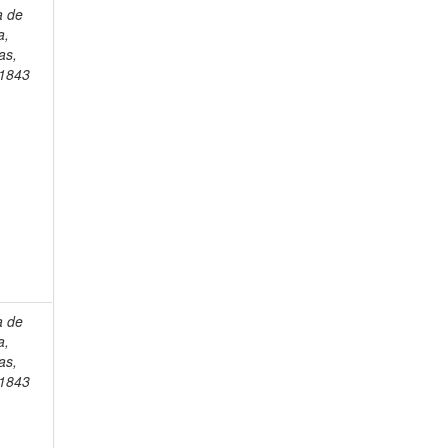
a de
a,
as,
1843
a de
a,
as,
1843