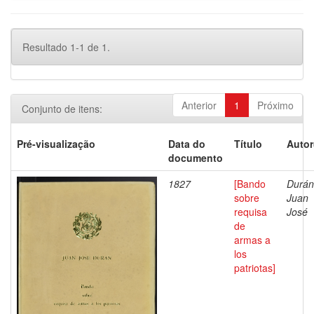
Resultado 1-1 de 1.
Anterior
1
Próximo
Conjunto de itens:
Pré-visualização
Data do
Título
Autor
documento
1827
[Bando
Durán
sobre
Juan
requisa
José
de
armas a
los
patriotas]