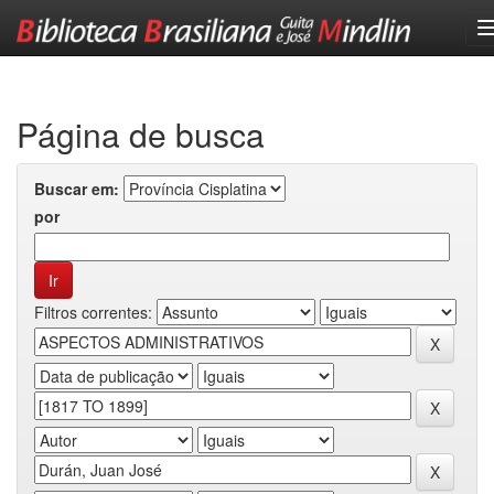
Skip
navigation
Página de busca
Buscar em:
por
Filtros correntes: