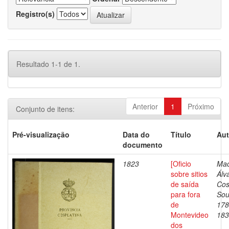
Registro(s)
Resultado 1-1 de 1.
Anterior
1
Próximo
Conjunto de itens:
Pré-visualização
Data do
Título
Aut
documento
1823
[Oficio
Mac
sobre sitios
Álv
de saída
Cos
para fora
Sou
de
178
Montevideo
183
dos