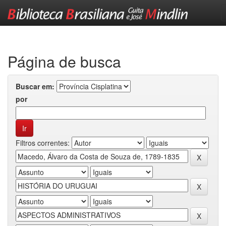
Skip
navigation
Página de busca
Buscar em:
por
Filtros correntes: