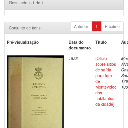
Resultado 1-1 de 1.
Anterior
1
Próximo
Conjunto de itens:
Pré-visualização
Data do
Título
Aut
documento
1823
[Oficio
Mac
sobre sitios
Álv
de saída
Cos
para fora
Sou
de
178
Montevideo
183
dos
habitantes
da cidade]