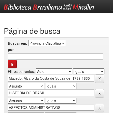
Skip
navigation
Página de busca
Buscar em:
por
Filtros correntes: