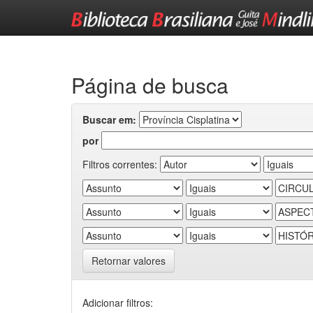
Skip
navigation
Página de busca
Buscar em:
por
Filtros correntes:
Retornar valores
Adicionar filtros: