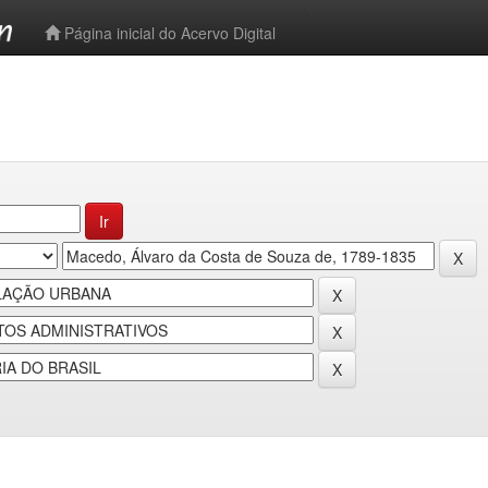
-->
Página inicial do Acervo Digital