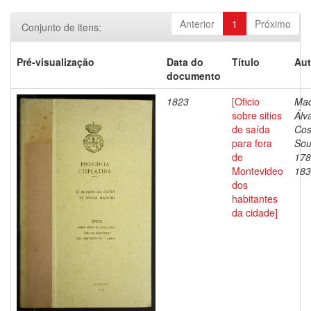
Anterior
1
Próximo
Conjunto de itens:
Pré-visualização
Data do
Título
Aut
documento
1823
[Oficio
Mac
sobre sitios
Álv
de saída
Cos
para fora
Sou
de
178
Montevideo
183
dos
habitantes
da cidade]