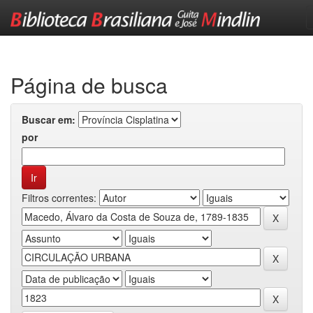
Skip
navigation
Página de busca
Buscar em:
por
Filtros correntes: