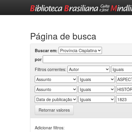
Skip
navigation
Página de busca
Buscar em:
por
Filtros correntes:
Retornar valores
Adicionar filtros: