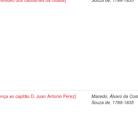
tevideo dos habitantes da cidade]
Souza de, 1789-1835
ença ao capitão D. Juan Antonio Perez]
Macedo, Álvaro da Cos
Souza de, 1789-1835