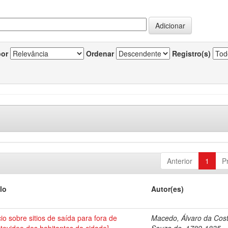
por
Ordenar
Registro(s)
Anterior
1
P
lo
Autor(es)
cio sobre sitios de saída para fora de
Macedo, Álvaro da Cos