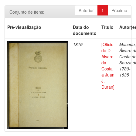
Anterior
1
Próximo
Conjunto de itens:
Pré-visualização
Data do
Título
Autor(e
documento
1819
[Oficio
Macedo,
de D.
Álvaro d
Alvaro
Costa d
da
Souza d
Costa
1789-
a Juan
1835
J.
Duran]