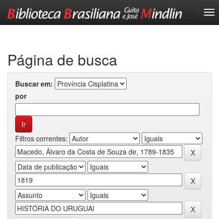
Skip
navigation
Página de busca
Buscar em:
por
Filtros correntes: