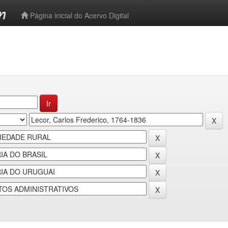
-->
Página inicial do Acervo Digital