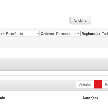
por
Ordenar
Registro(s)
Anterior
1
P
tulo
Autor(es)