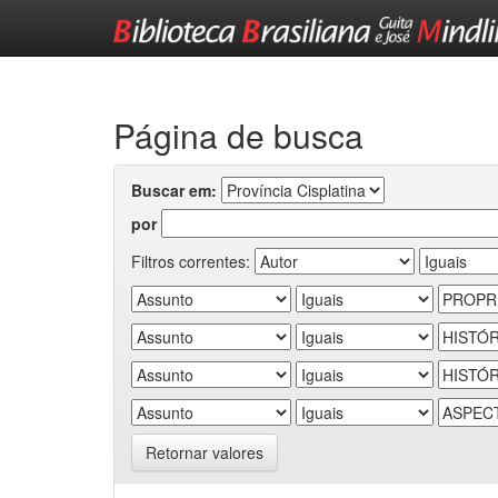
Skip
navigation
Página de busca
Buscar em:
por
Filtros correntes:
Retornar valores