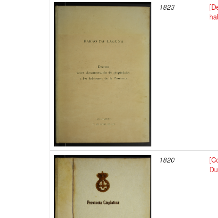
1823
[D
ha
1820
[C
Du