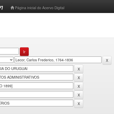
-->
Página inicial do Acervo Digital