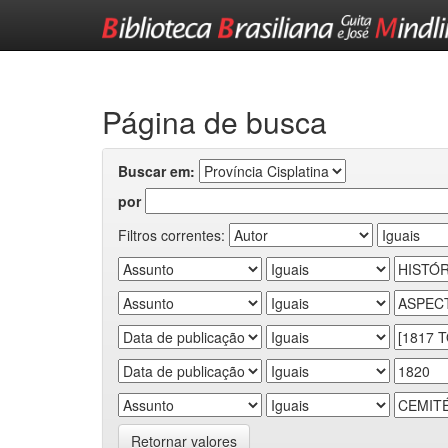
Skip
navigation
Página de busca
Buscar em:
por
Filtros correntes:
Retornar valores