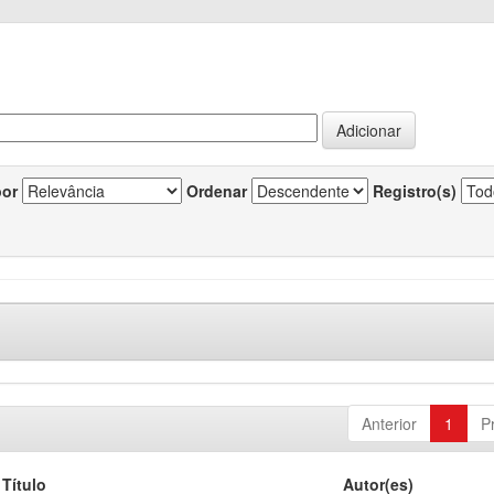
por
Ordenar
Registro(s)
Anterior
1
P
Título
Autor(es)