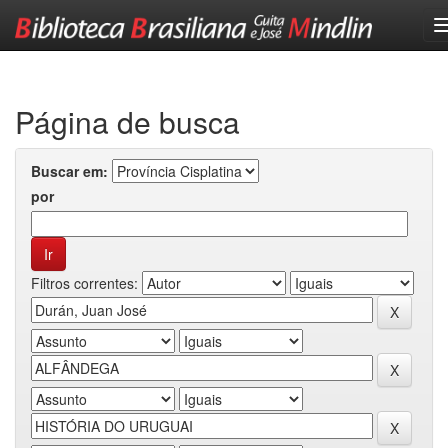
Skip
navigation
Página de busca
Buscar em:
por
Filtros correntes: