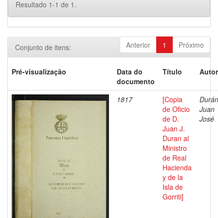
Resultado 1-1 de 1.
Anterior
1
Próximo
Conjunto de itens:
Pré-visualização
Data do
Título
Autor
documento
1817
[Copia
Durán
de Oficio
Juan
de D.
José
Juan J.
Duran al
Ministro
de Real
Hacienda
y de la
Isla de
Gorriti]